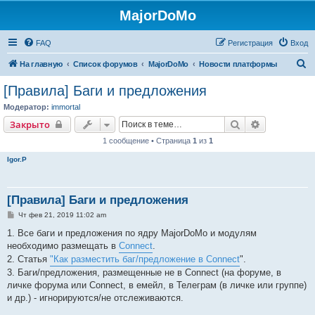
MajorDoMo
FAQ
Регистрация
Вход
П
На главную
Список форумов
MajorDoMo
Новости платформы
о
[Правила] Баги и предложения
и
Модератор:
immortal
с
Поиск
Расширенн
Закрыто
к
1 сообщение • Страница
1
из
1
Igor.P
[Правила] Баги и предложения
С
Чт фев 21, 2019 11:02 am
о
о
1. Все баги и предложения по ядру MajorDoMo и модулям
б
необходимо размещать в
Connect
.
щ
е
2. Статья
"Как разместить баг/предложение в Connect
".
н
3. Баги/предложения, размещенные не в Connect (на форуме, в
и
е
личке форума или Connect, в емейл, в Телеграм (в личке или группе)
и др.) - игнорируются/не отслеживаются.