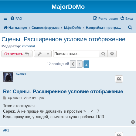
MajorDoMo
FAQ
Регистрация
Вход
П
На главную
Список форумов
MajorDoMo
Настройка и программирование
о
Сцены. Расширенное условие отображение
и
Модератор:
immortal
с
Поиск
Расширен
Ответить
к
1
2
Пред.
12 сообщений
ovcher
Re: Сцены. Расширенное условие отображение
С
Ср янв 21, 2026 8:13 pm
о
о
Тоже столкнулся.
б
Сереж. А не проще ли добавить в простые >=, <= ?
щ
е
Ведь сразу же, у людей, снимется куча проблем. ПЛЗ.
н
и
е
AK1