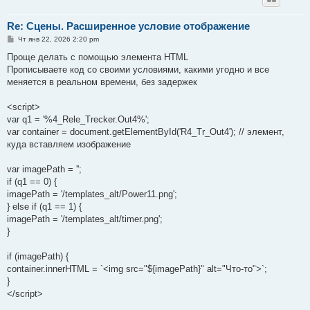
Re: Сцены. Расширенное условие отображение
С
Чт янв 22, 2026 2:20 pm
о
о
Проще делать с помощью элемента HTML
б
Прописываете код со своими условиями, какими угодно и все
щ
е
меняется в реальном времени, без задержек
н
и
е
<script>
var q1 = '%4_Rele_Trecker.Out4%';
var container = document.getElementById('R4_Tr_Out4'); // элемент,
куда вставляем изображение
var imagePath = '';
if (q1 == 0) {
imagePath = '/templates_alt/Power11.png';
} else if (q1 == 1) {
imagePath = '/templates_alt/timer.png';
}
if (imagePath) {
container.innerHTML = `<img src="${imagePath}" alt="Что-то">`;
}
</script>