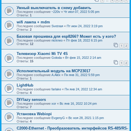
…
Умный выключатель в схему добавить
Последнее сообщение
~220v
«
Чт июл 07, 2022 5:05 pm
Ответы:
1
wifi лампа + mdm
Последнее сообщение
Svetлая
«
Пт июн 24, 2022 3:19 pm
Ответы:
2
Базовая прошивка для esp8266? Может есть у кого?
Последнее сообщение
nickneo
«
Пт фев 18, 2022 6:15 pm
Ответы:
12
1
2
Телевизор Xiaomi Mi TV 4S
Последнее сообщение
Goloda
«
Вт фев 15, 2022 2:14 am
Ответы:
15
1
2
Исполнительный модуль на MCP23017
Последнее сообщение
A.Alex
«
Пн янв 31, 2022 5:59 pm
Ответы:
1
LightHub
Последнее сообщение
farlake
«
Пн янв 24, 2022 12:34 am
Ответы:
4
DIYlazy sensors
Последнее сообщение
xor
«
Вс янв 16, 2022 10:24 pm
Ответы:
7
Установка Webiopi
Последнее сообщение
EvgenyG
«
Вс ноя 28, 2021 1:15 pm
Ответы:
4
С2000-Ethernet - Преобразователь интерфейсов RS-485/RS-