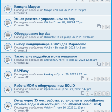
…
Капсула Маруся
Последнее сообщение
Михря
«
Чт окт 26, 2023 11:22 pm
Ответы:
1
Умная розетка с управлением по http
Последнее сообщение
Vitich
«
Пт авг 04, 2023 4:57 pm
Ответы:
14
1
2
Оборудование icp-das
Последнее сообщение
DiminatorDK
«
Ср апр 26, 2023 10:46 am
Выбор кондиционера в 2023 для Majordomo
Последнее сообщение
V.A.S.t
«
Вт мар 28, 2023 4:42 am
Ответы:
2
Тасмота не поддаётся моим желаниям
Последнее сообщение
andrusha7778
«
Пн мар 13, 2023 12:38 am
Ответы:
13
1
2
ESPEasy
Последнее сообщение
kawkay
«
Ср окт 26, 2022 2:27 pm
Ответы:
62
1
4
5
6
7
…
Работа MDM с оборудованием BOLID
Последнее сообщение
leprikon-54
«
Ср сен 21, 2022 7:47 pm
Ответы:
75
1
5
6
7
8
…
(Умер через 35 мес. работы, установлен второй)Датчик
объема воды в емкости(arduino, ethernet shield, sr04)
Последнее сообщение
Vitich
«
Пт сен 16, 2022 11:13 pm
Ответы:
69
1
4
5
6
7