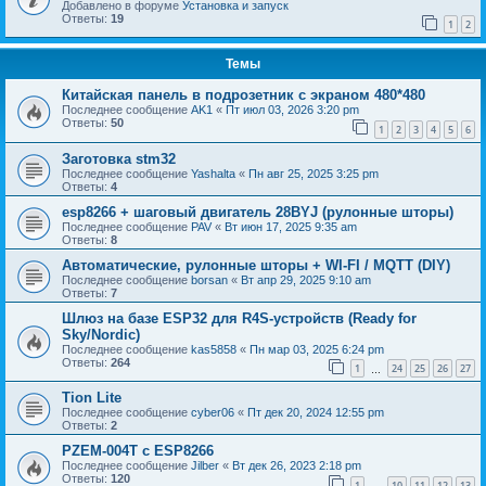
Добавлено в форуме
Установка и запуск
Ответы:
19
1
2
Темы
Китайская панель в подрозетник с экраном 480*480
Последнее сообщение
AK1
«
Пт июл 03, 2026 3:20 pm
Ответы:
50
1
2
3
4
5
6
Заготовка stm32
Последнее сообщение
Yashalta
«
Пн авг 25, 2025 3:25 pm
Ответы:
4
esp8266 + шаговый двигатель 28BYJ (рулонные шторы)
Последнее сообщение
PAV
«
Вт июн 17, 2025 9:35 am
Ответы:
8
Автоматические, рулонные шторы + WI-FI / MQTT (DIY)
Последнее сообщение
borsan
«
Вт апр 29, 2025 9:10 am
Ответы:
7
Шлюз на базе ESP32 для R4S-устройств (Ready for
Sky/Nordic)
Последнее сообщение
kas5858
«
Пн мар 03, 2025 6:24 pm
Ответы:
264
1
24
25
26
27
…
Tion Lite
Последнее сообщение
cyber06
«
Пт дек 20, 2024 12:55 pm
Ответы:
2
PZEM-004T с ESP8266
Последнее сообщение
Jilber
«
Вт дек 26, 2023 2:18 pm
Ответы:
120
1
10
11
12
13