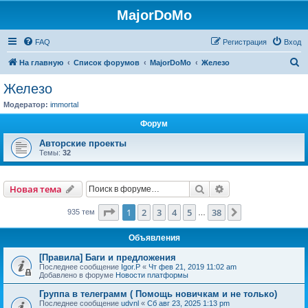
MajorDoMo
FAQ
Регистрация
Вход
П
На главную
Список форумов
MajorDoMo
Железо
о
Железо
и
Модератор:
immortal
с
Форум
к
Авторские проекты
Темы:
32
Поиск
Расширенный пои
Новая тема
Страница
1
из
38
1
2
3
4
5
38
След.
935 тем
…
Объявления
[Правила] Баги и предложения
Последнее сообщение
Igor.P
«
Чт фев 21, 2019 11:02 am
Добавлено в форуме
Новости платформы
Группа в телеграмм ( Помощь новичкам и не только)
Последнее сообщение
udvnl
«
Сб авг 23, 2025 1:13 pm