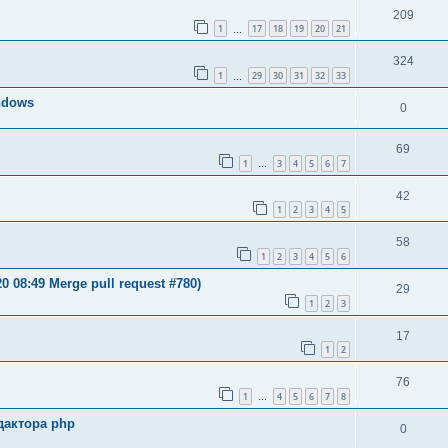
209
1
17
18
19
20
21
…
324
1
29
30
31
32
33
…
indows
0
69
1
3
4
5
6
7
…
42
1
2
3
4
5
58
1
2
3
4
5
6
 08:49 Merge pull request #780)
29
1
2
3
17
1
2
76
1
4
5
6
7
8
…
дактора php
0