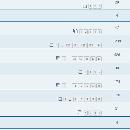
29
1
2
3
4
47
1
2
3
4
5
1239
1
120
121
122
123
124
…
426
1
39
40
41
42
43
…
38
1
2
3
4
174
1
14
15
16
17
18
…
120
1
9
10
11
12
13
…
31
1
2
3
4
4