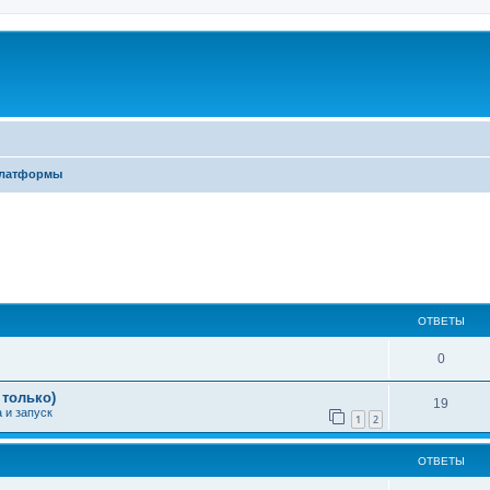
платформы
ширенный поиск
ОТВЕТЫ
0
 только)
19
 и запуск
1
2
ОТВЕТЫ