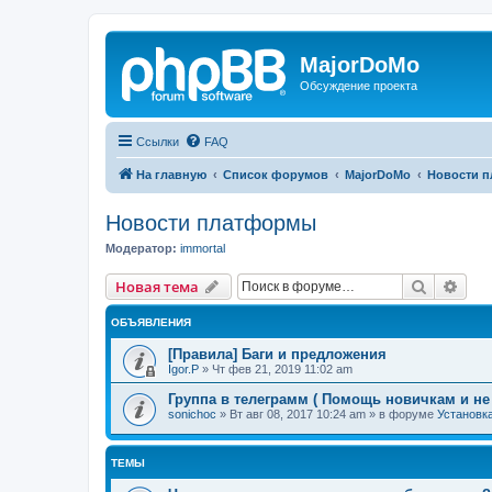
MajorDoMo
Обсуждение проекта
Ссылки
FAQ
На главную
Список форумов
MajorDoMo
Новости 
Новости платформы
Модератор:
immortal
Поиск
Рас
Новая тема
ОБЪЯВЛЕНИЯ
[Правила] Баги и предложения
Igor.P
»
Чт фев 21, 2019 11:02 am
Группа в телеграмм ( Помощь новичкам и не
sonichoc
»
Вт авг 08, 2017 10:24 am
» в форуме
Установка
ТЕМЫ