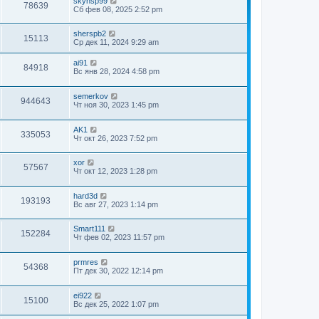
skynsp99
78639
Сб фев 08, 2025 2:52 pm
sherspb2
15113
Ср дек 11, 2024 9:29 am
ai91
84918
Вс янв 28, 2024 4:58 pm
semerkov
944643
Чт ноя 30, 2023 1:45 pm
AK1
335053
Чт окт 26, 2023 7:52 pm
xor
57567
Чт окт 12, 2023 1:28 pm
hard3d
193193
Вс авг 27, 2023 1:14 pm
Smart111
152284
Чт фев 02, 2023 11:57 pm
prmres
54368
Пт дек 30, 2022 12:14 pm
ei922
15100
Вс дек 25, 2022 1:07 pm