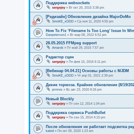
Поддержка websockets
sergejey
»
Вт окт 20, 2015 3:38 pm
[Редизайн] Обновление дизайна MajorDoMo
SmoKE_xDDD
»
Ср ноя 11, 2020 4:55 pm
How To Fix ‘Filename Is Too Long’ Issue In W
Danpeterson1
»
Вт мар 08, 2022 6:52 pm
28.05.2015 FFMpeg support
Amarok
»
Пт май 29, 2015 7:57 am
Редактор сцен
sergejey
»
Пн фев 15, 2016 6:11 pm
[Вебинар 04.04.21] Основы работы с MJDM
SmoKE_xDDD
»
Чт апр 01, 2021 2:39 pm
Дикие тормоза. Крайнее обновление (8/19/2020
prmres
»
Вс авг 23, 2020 8:26 pm
Новый Blockly
sergejey
»
Пт сен 12, 2014 1:04 pm
Поддержка сервиса PushBullet
sergejey
»
Пн сен 15, 2014 4:15 pm
После обновления не работает подсветка ре
katod
»
Пн окт 05, 2020 1:23 am