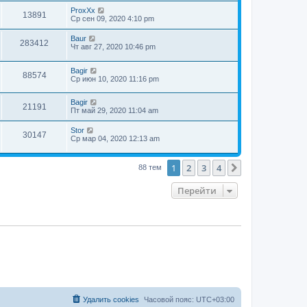
ProxXx
13891
Ср сен 09, 2020 4:10 pm
Baur
283412
Чт авг 27, 2020 10:46 pm
Bagir
88574
Ср июн 10, 2020 11:16 pm
Bagir
21191
Пт май 29, 2020 11:04 am
Stor
30147
Ср мар 04, 2020 12:13 am
1
2
3
4
След.
88 тем
Перейти
Удалить cookies
Часовой пояс:
UTC+03:00