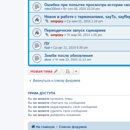
Ошибки при попытке просмотра истории св
mike330xd
»
Вт сен 08, 2020 10:24 pm
Новое в работе с терминалами, sayTo, sayRe
sergejey
»
Ср июн 01, 2016 1:16 pm
Периодически запуск сценариев
sergejey
»
Чт мар 06, 2014 1:45 pm
ПУ
Nail
»
Ср авг 21, 2019 9:39 pm
Зомби после обновления
diver
»
Чт янв 23, 2020 11:13 am
Новая тема
Вернуться к списку форумов
ПРАВА ДОСТУПА
Вы
не можете
начинать темы
Вы
не можете
отвечать на сообщения
Вы
не можете
редактировать свои сообщения
Вы
не можете
удалять свои сообщения
Вы
не можете
добавлять вложения
На главную
Список форумов