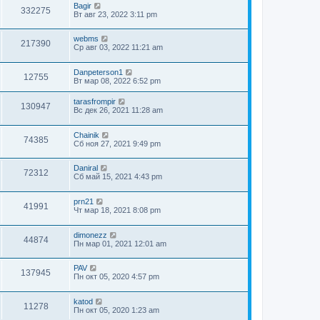
Bagir
332275
Вт авг 23, 2022 3:11 pm
webms
217390
Ср авг 03, 2022 11:21 am
Danpeterson1
12755
Вт мар 08, 2022 6:52 pm
tarasfrompir
130947
Вс дек 26, 2021 11:28 am
Chainik
74385
Сб ноя 27, 2021 9:49 pm
Daniral
72312
Сб май 15, 2021 4:43 pm
prn21
41991
Чт мар 18, 2021 8:08 pm
dimonezz
44874
Пн мар 01, 2021 12:01 am
PAV
137945
Пн окт 05, 2020 4:57 pm
katod
11278
Пн окт 05, 2020 1:23 am