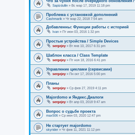
Что за чухня после очередного обновления?
Sapizdullin
»
Вс мар 17, 2019 11:18 pm
Проблема с установкой дополнений
Cashmarik
»
Чт мар 22, 2018 7:54 am
Добавленны: Функции работы с историей
Ivan
»
Пт июн 03, 2016 1:32 pm
Простые устройства / Simple Devices
sergejey
»
Вт янв 10, 2017 6:31 pm
Шаблон класса / Class Template
sergejey
»
Пт ноя 18, 2016 6:41 pm
Управление циклами (сервисами)
sergejey
»
Пн окт 17, 2016 5:00 pm
Планы
sergejey
»
Ср фев 27, 2019 4:11 pm
Majordomo и Яндекс.Диалоги
sergejey
»
Вт апр 03, 2018 9:47 am
Вопрос о судьбе проекта
max506
»
Ср июн 03, 2020 12:47 pm
Не стартует majordomo
skyrider
»
Чт фев 11, 2021 11:12 pm