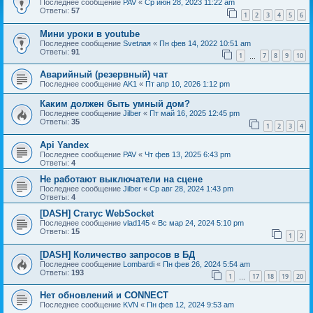
Последнее сообщение
PAV
«
Ср июн 28, 2023 11:22 am
Ответы:
57
1
2
3
4
5
6
Мини уроки в youtube
Последнее сообщение
Svetлая
«
Пн фев 14, 2022 10:51 am
Ответы:
91
1
7
8
9
10
…
Аварийный (резервный) чат
Последнее сообщение
AK1
«
Пт апр 10, 2026 1:12 pm
Каким должен быть умный дом?
Последнее сообщение
Jilber
«
Пт май 16, 2025 12:45 pm
Ответы:
35
1
2
3
4
Api Yandex
Последнее сообщение
PAV
«
Чт фев 13, 2025 6:43 pm
Ответы:
4
Не работают выключатели на сцене
Последнее сообщение
Jilber
«
Ср авг 28, 2024 1:43 pm
Ответы:
4
[DASH] Статус WebSocket
Последнее сообщение
vlad145
«
Вс мар 24, 2024 5:10 pm
Ответы:
15
1
2
[DASH] Количество запросов в БД
Последнее сообщение
Lombardi
«
Пн фев 26, 2024 5:54 am
Ответы:
193
1
17
18
19
20
…
Нет обновлений и CONNECT
Последнее сообщение
KVN
«
Пн фев 12, 2024 9:53 am