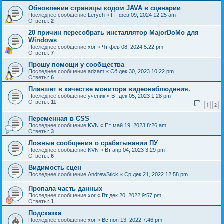
Обновление страницы кодом JAVA в сценарии
Последнее сообщение
Lerych
«
Пт фев 09, 2024 12:25 am
Ответы:
2
20 причин пересобрать инсталлятор MajorDoMo для
Windows
Последнее сообщение
xor
«
Чт фев 08, 2024 5:22 pm
Ответы:
7
Прошу помощи у сообщества
Последнее сообщение
adzam
«
Сб дек 30, 2023 10:22 pm
Ответы:
6
Планшет в качестве монитора видеонаблюдения.
Последнее сообщение
ученик
«
Вт дек 05, 2023 1:28 pm
Ответы:
11
1
2
Переменная в CSS
Последнее сообщение
KVN
«
Пт май 19, 2023 8:26 am
Ответы:
3
Ложные сообщения о срабатывании ПУ
Последнее сообщение
KVN
«
Вт апр 04, 2023 3:29 pm
Ответы:
6
Видимость сцен
Последнее сообщение
AndrewStick
«
Ср дек 21, 2022 12:58 pm
Пропала часть данных
Последнее сообщение
xor
«
Вт дек 20, 2022 9:57 pm
Ответы:
1
Подсказка
Последнее сообщение
xor
«
Вс ноя 13, 2022 7:46 pm