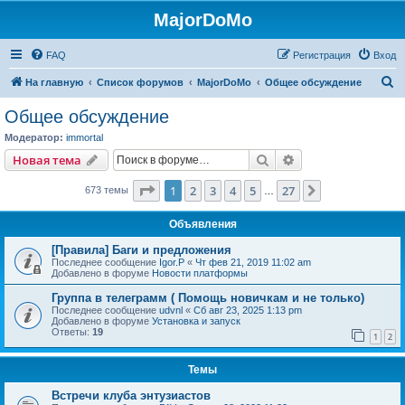
MajorDoMo
FAQ
Регистрация
Вход
П
На главную
Список форумов
MajorDoMo
Общее обсуждение
о
Общее обсуждение
и
Модератор:
immortal
с
Поиск
Расширенный пои
Новая тема
к
Страница
1
из
27
1
2
3
4
5
27
След.
673 темы
…
Объявления
[Правила] Баги и предложения
Последнее сообщение
Igor.P
«
Чт фев 21, 2019 11:02 am
Добавлено в форуме
Новости платформы
Группа в телеграмм ( Помощь новичкам и не только)
Последнее сообщение
udvnl
«
Сб авг 23, 2025 1:13 pm
Добавлено в форуме
Установка и запуск
Ответы:
19
1
2
Темы
Встречи клуба энтузиастов