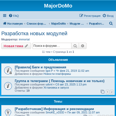
MajorDoMo
FAQ
Регистрация
Вход
П
На главную
Список форумов
MajorDoMo
Модули и приложения
Разработка новых модулей
о
Разработка новых модулей
и
Модератор:
immortal
с
Поиск
Расширенный пои
Новая тема
к
11 тем • Страница
1
из
1
Объявления
[Правила] Баги и предложения
Последнее сообщение
Igor.P
«
Чт фев 21, 2019 11:02 am
Добавлено в форуме
Новости платформы
Группа в телеграмм ( Помощь новичкам и не только)
Последнее сообщение
udvnl
«
Сб авг 23, 2025 1:13 pm
Добавлено в форуме
Установка и запуск
Ответы:
19
1
2
Темы
[Разработчикам] Информация и рекомендации
Последнее сообщение
SmoKE_xDDD
«
Пн авг 09, 2021 11:07 am
Ответы:
71