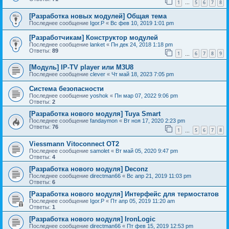
1
5
6
7
8
…
[Разработка новых модулей] Общая тема
Последнее сообщение
Igor.P
«
Вс фев 10, 2019 1:01 pm
[Разработчикам] Конструктор модулей
Последнее сообщение
lanket
«
Пн дек 24, 2018 1:18 pm
Ответы:
89
1
6
7
8
9
…
[Модуль] IP-TV player или M3U8
Последнее сообщение
clever
«
Чт май 18, 2023 7:05 pm
Система безопасности
Последнее сообщение
yoshok
«
Пн мар 07, 2022 9:06 pm
Ответы:
2
[Разработка нового модуля] Tuya Smart
Последнее сообщение
fandaymon
«
Вт ноя 17, 2020 2:23 pm
Ответы:
76
1
5
6
7
8
…
Viessmann Vitoconnect OT2
Последнее сообщение
samolet
«
Вт май 05, 2020 9:47 pm
Ответы:
4
[Разработка нового модуля] Deconz
Последнее сообщение
directman66
«
Вс апр 21, 2019 11:03 pm
Ответы:
6
[Разработка нового модуля] Интерфейс для термостатов
Последнее сообщение
Igor.P
«
Пт апр 05, 2019 11:20 am
Ответы:
1
[Разработка нового модуля] IronLogic
Последнее сообщение
directman66
«
Пт фев 15, 2019 12:53 pm