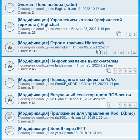
Элемент Поле выбора (radio)
Последнее сообщение
Bagir
«
Чт авг 11, 2022 10:18 am
Ответы:
2
[Модификация] Управлением котлом (графический
термостат) Highchart
Последнее сообщение
vmaster
«
Вс мар 28, 2021 1:16 pm
Ответы:
23
1
2
3
[Модификация] Строим графики Highstock
Последнее сообщение
alemoke
«
Пт фев 05, 2021 2:52 pm
Ответы:
112
1
9
10
11
12
…
[Модификация] Нейроуправление выключателем
Последнее сообщение
fandaymon
«
Пт окт 23, 2020 1:21 am
Ответы:
46
1
2
3
4
5
[Модификация] Переезд штатных форм на AJAX
Последнее сообщение
SmoKE_xDDD
«
Сб окт 17, 2020 7:44 pm
Ответы:
6
[Модификация] Визуальный селектор цвета RGB-ленты
Последнее сообщение
Divan
«
Сб апр 11, 2020 4:28 pm
Ответы:
61
1
4
5
6
7
…
[Модификация] Приложение для управления Kodi (Xbmc)
Последнее сообщение
rial2001
«
Чт апр 18, 2019 1:27 pm
Ответы:
7
[Модификация] Sonoff через IFTT
Последнее сообщение
yii
«
Ср янв 16, 2019 11:13 am