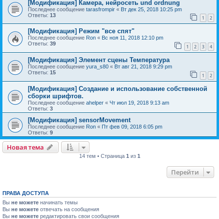
[Модификация] Камера, нейросеть und оrdnung
Последнее сообщение
tarasfrompir
«
Вт дек 25, 2018 10:25 pm
Ответы:
13
1
2
[Модификация] Режим "все спят"
Последнее сообщение
Ron
«
Вс ноя 11, 2018 12:10 pm
Ответы:
39
1
2
3
4
[Модификация] Элемент сцены Температура
Последнее сообщение
yura_s80
«
Вт авг 21, 2018 9:29 pm
Ответы:
15
1
2
[Модификация] Создание и использование собственной
сборки шрифтов.
Последнее сообщение
ahelper
«
Чт июл 19, 2018 9:13 am
Ответы:
3
[Модификация] sensorMovement
Последнее сообщение
Ron
«
Пт фев 09, 2018 6:05 pm
Ответы:
9
Новая тема
14 тем • Страница
1
из
1
Перейти
ПРАВА ДОСТУПА
Вы
не можете
начинать темы
Вы
не можете
отвечать на сообщения
Вы
не можете
редактировать свои сообщения