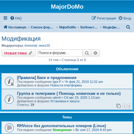
MajorDoMo
FAQ
Регистрация
Вход
П
На главную
Список форумов
MajorDoMo
Библиотека решений
Модификация
о
Модификация
и
Модераторы:
immortal
,
newz20
с
Поиск
Расширенный пои
Новая тема
к
14 тем • Страница
1
из
1
Объявления
[Правила] Баги и предложения
Последнее сообщение
Igor.P
«
Чт фев 21, 2019 11:02 am
Добавлено в форуме
Новости платформы
Группа в телеграмм ( Помощь новичкам и не только)
Последнее сообщение
udvnl
«
Сб авг 23, 2025 1:13 pm
Добавлено в форуме
Установка и запуск
Ответы:
19
1
2
Темы
RHVoice без дополнительных плееров (Linux)
Последнее сообщение
Strangeman
«
Вс ноя 17, 2024 8:43 pm