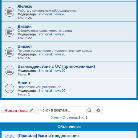
Железо
Работа с конкретным оборудованием
Модераторы:
immortal
,
newz20
Темы:
26
Дизайн
Оформление сцен, меню, страниц
Модераторы:
immortal
,
newz20
Темы:
22
Виджет
Готовое оформление с исполнительным кодом
Модераторы:
immortal
,
newz20
Темы:
5
Взаимодействие с ОС (приложениями)
Модераторы:
immortal
,
newz20
Темы:
8
Архив
Нерабочее или устаревшее
Модераторы:
immortal
,
newz20
Темы:
1
Поиск
Расширенный пои
Новая тема
0 тем • Страница
1
из
1
Объявления
[Правила] Баги и предложения