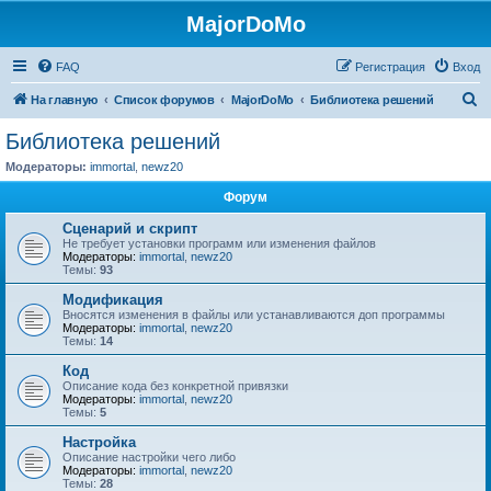
MajorDoMo
FAQ
Регистрация
Вход
П
На главную
Список форумов
MajorDoMo
Библиотека решений
о
Библиотека решений
и
Модераторы:
immortal
,
newz20
с
Форум
к
Сценарий и скрипт
Не требует установки программ или изменения файлов
Модераторы:
immortal
,
newz20
Темы:
93
Модификация
Вносятся изменения в файлы или устанавливаются доп программы
Модераторы:
immortal
,
newz20
Темы:
14
Код
Описание кода без конкретной привязки
Модераторы:
immortal
,
newz20
Темы:
5
Настройка
Описание настройки чего либо
Модераторы:
immortal
,
newz20
Темы:
28