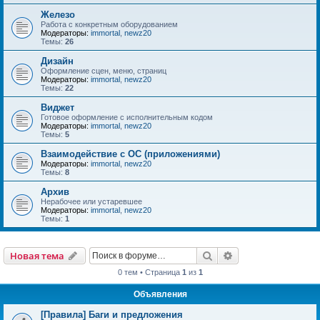
Железо
Работа с конкретным оборудованием
Модераторы:
immortal
,
newz20
Темы:
26
Дизайн
Оформление сцен, меню, страниц
Модераторы:
immortal
,
newz20
Темы:
22
Виджет
Готовое оформление с исполнительным кодом
Модераторы:
immortal
,
newz20
Темы:
5
Взаимодействие с ОС (приложениями)
Модераторы:
immortal
,
newz20
Темы:
8
Архив
Нерабочее или устаревшее
Модераторы:
immortal
,
newz20
Темы:
1
Поиск
Расширенный пои
Новая тема
0 тем • Страница
1
из
1
Объявления
[Правила] Баги и предложения