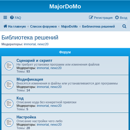
MajorDoMo
FAQ
Регистрация
Вход
П
На главную
Список форумов
MajorDoMo
Библиотека решений
о
Библиотека решений
и
Модераторы:
immortal
,
newz20
с
Форум
к
Сценарий и скрипт
Не требует установки программ или изменения файлов
Модераторы:
immortal
,
newz20
Темы:
93
Модификация
Вносятся изменения в файлы или устанавливаются доп программы
Модераторы:
immortal
,
newz20
Темы:
14
Код
Описание кода без конкретной привязки
Модераторы:
immortal
,
newz20
Темы:
5
Настройка
Описание настройки чего либо
Модераторы:
immortal
,
newz20
Темы:
28