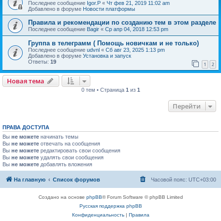
Последнее сообщение
Igor.P
«
Чт фев 21, 2019 11:02 am
Добавлено в форуме
Новости платформы
Правила и рекомендации по созданию тем в этом разделе
Последнее сообщение
Bagir
«
Ср апр 04, 2018 12:53 pm
Группа в телеграмм ( Помощь новичкам и не только)
Последнее сообщение
udvnl
«
Сб авг 23, 2025 1:13 pm
Добавлено в форуме
Установка и запуск
Ответы:
19
1
2
Новая тема
0 тем • Страница
1
из
1
Перейти
ПРАВА ДОСТУПА
Вы
не можете
начинать темы
Вы
не можете
отвечать на сообщения
Вы
не можете
редактировать свои сообщения
Вы
не можете
удалять свои сообщения
Вы
не можете
добавлять вложения
На главную
Список форумов
Часовой пояс:
UTC+03:00
Создано на основе
phpBB
® Forum Software © phpBB Limited
Русская поддержка phpBB
Конфиденциальность
|
Правила