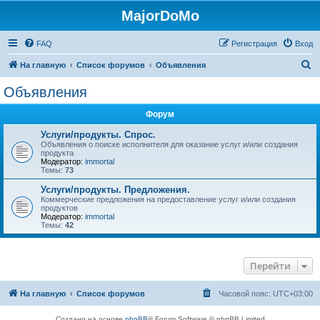
MajorDoMo
FAQ
Регистрация
Вход
П
На главную
Список форумов
Объявления
о
Объявления
и
Форум
с
к
Услуги/продукты. Спрос.
Объявления о поиске исполнителя для оказание услуг и/или создания
продукта
Модератор:
immortal
Темы:
73
Услуги/продукты. Предложения.
Коммерческие предложения на предоставление услуг и/или создания
продуктов
Модератор:
immortal
Темы:
42
Перейти
На главную
Список форумов
Часовой пояс:
UTC+03:00
Создано на основе
phpBB
® Forum Software © phpBB Limited