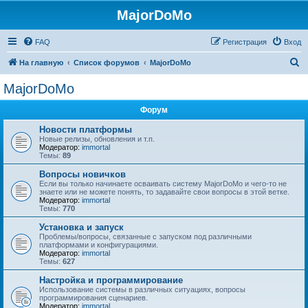
MajorDoMo
FAQ
Регистрация
Вход
П
На главную
Список форумов
MajorDoMo
о
MajorDoMo
и
Форум
с
к
Новости платформы
Новые релизы, обновления и т.п.
Модератор:
immortal
Темы:
89
Вопросы новичков
Если вы только начинаете осваивать систему MajorDoMo и чего-то не
знаете или не можете понять, то задавайте свои вопросы в этой ветке.
Модератор:
immortal
Темы:
770
Установка и запуск
Проблемы/вопросы, связанные с запуском под различными
платформами и конфигурациями.
Модератор:
immortal
Темы:
627
Настройка и программирование
Использование системы в различных ситуациях, вопросы
программирования сценариев.
Модератор:
immortal