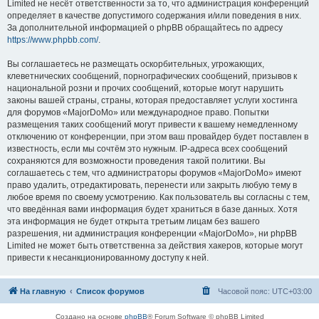
Limited не несёт ответственности за то, что администрация конференций
определяет в качестве допустимого содержания и/или поведения в них.
За дополнительной информацией о phpBB обращайтесь по адресу
https://www.phpbb.com/
.
Вы соглашаетесь не размещать оскорбительных, угрожающих,
клеветнических сообщений, порнографических сообщений, призывов к
национальной розни и прочих сообщений, которые могут нарушить
законы вашей страны, страны, которая предоставляет услуги хостинга
для форумов «MajorDoMo» или международное право. Попытки
размещения таких сообщений могут привести к вашему немедленному
отключению от конференции, при этом ваш провайдер будет поставлен в
известность, если мы сочтём это нужным. IP-адреса всех сообщений
сохраняются для возможности проведения такой политики. Вы
соглашаетесь с тем, что администраторы форумов «MajorDoMo» имеют
право удалить, отредактировать, перенести или закрыть любую тему в
любое время по своему усмотрению. Как пользователь вы согласны с тем,
что введённая вами информация будет храниться в базе данных. Хотя
эта информация не будет открыта третьим лицам без вашего
разрешения, ни администрация конференции «MajorDoMo», ни phpBB
Limited не может быть ответственна за действия хакеров, которые могут
привести к несанкционированному доступу к ней.
На главную
Список форумов
Часовой пояс:
UTC+03:00
Создано на основе
phpBB
® Forum Software © phpBB Limited