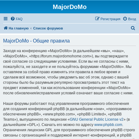
MajorDoMo
FAQ
Регистрация
Вход
П
На главную
Список форумов
о
MajorDoMo - Общие правила
и
с
Заходя на конференцию «MajorDoMo» (в дальнейшем «мы», «наш»,
«MajorDoMo», «https://forum.majordomohome.com»), вы подтверждаете
к
своё согласие со следующими условиями. Если вы не согласны с ними,
пожалуйста, не заходите и не пользуйтесь форумами «MajorDoMo». Мы
оставляем за собой право изменять эти правила в любое время и
сделаем всё возможное, чтобы уведомить вас об этом, однако с вашей
стороны было бы разумным регулярно просматривать этот текст на
предмет изменений, так как использование конференции «MajorDoMo»
после обновления/исправления условий означает ваше согласие с ними.
Наши форумы работают под управлением программного обеспечения
для создания конференций phpBB (в дальнейшем «они», «программное
обеспечение phpBB», «www.phpbb.com», «phpBB Limited», «phpBB
Teams»), выпущенного по лицензии «
GNU General Public License v2
» (в
дальнейшем «GPL»). Скачать его можно по адресу
www.phpbb.com
.
Ограничения лицензии GPL для программного обеспечения phpBB строго
связаны с организацией и поддержкой интернет-конференций, и phpBB