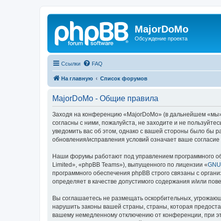
MajorDoMo
Обсуждение проекта
Ссылки
FAQ
На главную
Список форумов
MajorDoMo - Общие правила
Заходя на конференцию «MajorDoMo» (в дальнейшем «мы», 
согласны с ними, пожалуйста, не заходите и не пользуйт
уведомить вас об этом, однако с вашей стороны было бы 
обновления/исправления условий означает ваше согласие 
Наши форумы работают под управлением программного об
Limited», «phpBB Teams»), выпущенного по лицензии «
GNU 
программного обеспечения phpBB строго связаны с органи
определяет в качестве допустимого содержания и/или по
Вы соглашаетесь не размещать оскорбительных, угрожающ
нарушить законы вашей страны, страны, которая предоста
вашему немедленному отключению от конференции, при это