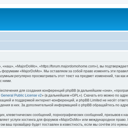
«наш», «MajorDoMo», «https://forum.majordomohome.com»), вы подтверждает
есь форумами «MajorDoMo». Мы оставляем за собой право изменять эти правил
разумным регулярно просматривать этот текст на предмет изменений, так ка
с ними.
еспечения для создания конференций phpBB (в дальнейшем «они», «програ
General Public License v2
» (в дальнейшем «GPL»). Скачать его можно по адр
зацией и поддержкой интернет-конференций, и phpBB Limited не несёт ответ
ведения в них. За дополнительной информацией о phpBB обращайтесь по адр
их, клеветнических сообщений, порнографических сообщений, призывов к на
вляет услуги хостинга для форумов «MajorDoMo» или международное право.
м ваш провайдер будет поставлен в известность, если мы сочтём это нужны