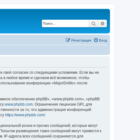
Поиск
Расширенный по
Регистрация
Вход
е своё согласие со следующими условиями. Если вы не
а в любое время и сделаем всё возможное, чтобы
к использование конференции «MajorDoMo» после
ммное обеспечение phpBB», «www.phpbb.com», «phpBB
есу
www.phpbb.com
. Ограничения лицензии GPL для
ственности за то, что администрация конференций
есу
https://www.phpbb.com/
.
циональной розни и прочих сообщений, которые могут
 Попытки размещения таких сообщений могут привести к
м. IP-адреса всех сообщений сохраняются для