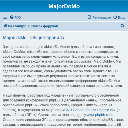
MajorDoMo
FAQ
Регистрация
Вход
П
На главную
Список форумов
о
MajorDoMo - Общие правила
и
с
Заходя на конференцию «MajorDoMo» (в дальнейшем «мы», «наш»,
«MajorDoMo», «https://forum.majordomohome.com»), вы подтверждаете
к
своё согласие со следующими условиями. Если вы не согласны с ними,
пожалуйста, не заходите и не пользуйтесь форумами «MajorDoMo». Мы
оставляем за собой право изменять эти правила в любое время и
сделаем всё возможное, чтобы уведомить вас об этом, однако с вашей
стороны было бы разумным регулярно просматривать этот текст на
предмет изменений, так как использование конференции «MajorDoMo»
после обновления/исправления условий означает ваше согласие с ними.
Наши форумы работают под управлением программного обеспечения
для создания конференций phpBB (в дальнейшем «они», «программное
обеспечение phpBB», «www.phpbb.com», «phpBB Limited», «phpBB
Teams»), выпущенного по лицензии «
GNU General Public License v2
» (в
дальнейшем «GPL»). Скачать его можно по адресу
www.phpbb.com
.
Ограничения лицензии GPL для программного обеспечения phpBB строго
связаны с организацией и поддержкой интернет-конференций, и phpBB