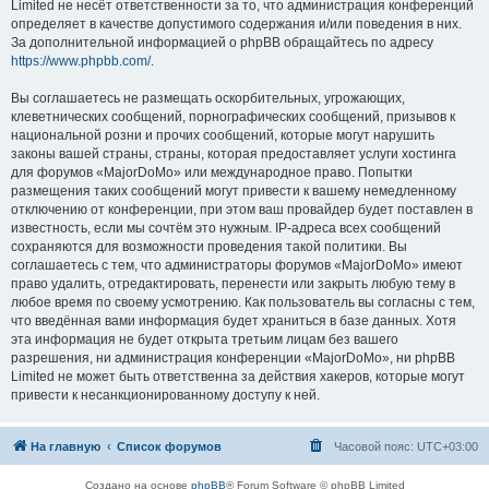
Limited не несёт ответственности за то, что администрация конференций
определяет в качестве допустимого содержания и/или поведения в них.
За дополнительной информацией о phpBB обращайтесь по адресу
https://www.phpbb.com/
.
Вы соглашаетесь не размещать оскорбительных, угрожающих,
клеветнических сообщений, порнографических сообщений, призывов к
национальной розни и прочих сообщений, которые могут нарушить
законы вашей страны, страны, которая предоставляет услуги хостинга
для форумов «MajorDoMo» или международное право. Попытки
размещения таких сообщений могут привести к вашему немедленному
отключению от конференции, при этом ваш провайдер будет поставлен в
известность, если мы сочтём это нужным. IP-адреса всех сообщений
сохраняются для возможности проведения такой политики. Вы
соглашаетесь с тем, что администраторы форумов «MajorDoMo» имеют
право удалить, отредактировать, перенести или закрыть любую тему в
любое время по своему усмотрению. Как пользователь вы согласны с тем,
что введённая вами информация будет храниться в базе данных. Хотя
эта информация не будет открыта третьим лицам без вашего
разрешения, ни администрация конференции «MajorDoMo», ни phpBB
Limited не может быть ответственна за действия хакеров, которые могут
привести к несанкционированному доступу к ней.
На главную
Список форумов
Часовой пояс:
UTC+03:00
Создано на основе
phpBB
® Forum Software © phpBB Limited