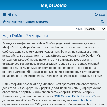
MajorDoMo
FAQ
Вход
П
На главную
Список форумов
о
Язык:
и
MajorDoMo - Регистрация
с
Заходя на конференцию «MajorDoMo» (в дальнейшем «мы», «наш»,
к
«MajorDoMo», «https://forum.majordomohome.com»), вы подтверждаете
своё согласие со следующими условиями. Если вы не согласны с ними,
пожалуйста, не заходите и не пользуйтесь форумами «MajorDoMo». Мы
оставляем за собой право изменять эти правила в любое время и
сделаем всё возможное, чтобы уведомить вас об этом, однако с вашей
стороны было бы разумным регулярно просматривать этот текст на
предмет изменений, так как использование конференции «MajorDoMo»
после обновления/исправления условий означает ваше согласие с ними.
Наши форумы работают под управлением программного обеспечения
для создания конференций phpBB (в дальнейшем «они», «программное
обеспечение phpBB», «www.phpbb.com», «phpBB Limited», «phpBB
Teams»), выпущенного по лицензии «
GNU General Public License v2
» (в
дальнейшем «GPL»). Скачать его можно по адресу
www.phpbb.com
.
Ограничения лицензии GPL для программного обеспечения phpBB строго