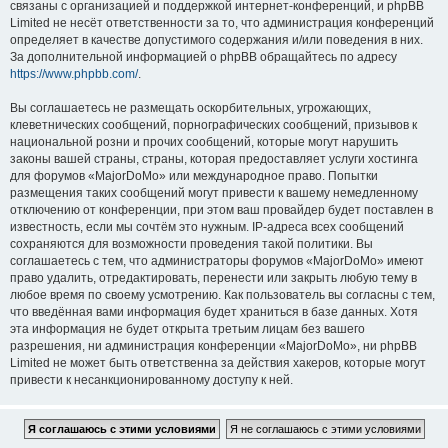
связаны с организацией и поддержкой интернет-конференций, и phpBB
Limited не несёт ответственности за то, что администрация конференций
определяет в качестве допустимого содержания и/или поведения в них.
За дополнительной информацией о phpBB обращайтесь по адресу
https://www.phpbb.com/
.
Вы соглашаетесь не размещать оскорбительных, угрожающих,
клеветнических сообщений, порнографических сообщений, призывов к
национальной розни и прочих сообщений, которые могут нарушить
законы вашей страны, страны, которая предоставляет услуги хостинга
для форумов «MajorDoMo» или международное право. Попытки
размещения таких сообщений могут привести к вашему немедленному
отключению от конференции, при этом ваш провайдер будет поставлен в
известность, если мы сочтём это нужным. IP-адреса всех сообщений
сохраняются для возможности проведения такой политики. Вы
соглашаетесь с тем, что администраторы форумов «MajorDoMo» имеют
право удалить, отредактировать, перенести или закрыть любую тему в
любое время по своему усмотрению. Как пользователь вы согласны с тем,
что введённая вами информация будет храниться в базе данных. Хотя
эта информация не будет открыта третьим лицам без вашего
разрешения, ни администрация конференции «MajorDoMo», ни phpBB
Limited не может быть ответственна за действия хакеров, которые могут
привести к несанкционированному доступу к ней.