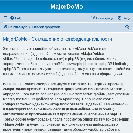
MajorDoMo
FAQ
Регистрация
Вход
П
На главную
Список форумов
о
MajorDoMo - Соглашение о конфиденциальности
и
с
Это соглашение подробно объясняет, как «MajorDoMo» и его
подразделения (в дальнейшем «мы», «наш», «MajorDoMo»,
к
«https://forum.majordomohome.com») и phpBB (в дальнейшем «они»,
«программное обеспечение phpBB», «www.phpbb.com», «phpBB Limited»,
«phpBB Teams») используют информацию, полученную во время любой из
ваших пользовательских сессий (в дальнейшем «ваша информация»).
Ваша информация собирается двумя способами. Во-первых, просмотр
«MajorDoMo» приведёт к созданию программным обеспечением phpBB
определённого числа cookies (небольшие текстовые файлы, загружаемые
в папку временных файлов вашего браузера). Первые две cookie
содержат только идентификатор пользователя (в дальнейшем «user-id»)
и идентификатор анонимной сессии (в дальнейшем «session-id»),
автоматически присвоенные вам программным обеспечением phpBB.
Третья cookie будет создана после просмотра одной из тем конференции
«MajorDoMo» и будет использоваться для хранения информации о
прочтённых вами темах, повышая таким образом удобство работы с