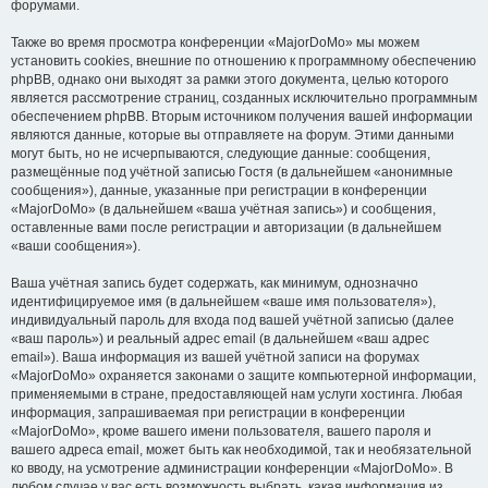
форумами.
Также во время просмотра конференции «MajorDoMo» мы можем
установить cookies, внешние по отношению к программному обеспечению
phpBB, однако они выходят за рамки этого документа, целью которого
является рассмотрение страниц, созданных исключительно программным
обеспечением phpBB. Вторым источником получения вашей информации
являются данные, которые вы отправляете на форум. Этими данными
могут быть, но не исчерпываются, следующие данные: сообщения,
размещённые под учётной записью Гостя (в дальнейшем «анонимные
сообщения»), данные, указанные при регистрации в конференции
«MajorDoMo» (в дальнейшем «ваша учётная запись») и сообщения,
оставленные вами после регистрации и авторизации (в дальнейшем
«ваши сообщения»).
Ваша учётная запись будет содержать, как минимум, однозначно
идентифицируемое имя (в дальнейшем «ваше имя пользователя»),
индивидуальный пароль для входа под вашей учётной записью (далее
«ваш пароль») и реальный адрес email (в дальнейшем «ваш адрес
email»). Ваша информация из вашей учётной записи на форумах
«MajorDoMo» охраняется законами о защите компьютерной информации,
применяемыми в стране, предоставляющей нам услуги хостинга. Любая
информация, запрашиваемая при регистрации в конференции
«MajorDoMo», кроме вашего имени пользователя, вашего пароля и
вашего адреса email, может быть как необходимой, так и необязательной
ко вводу, на усмотрение администрации конференции «MajorDoMo». В
любом случае у вас есть возможность выбрать, какая информация из