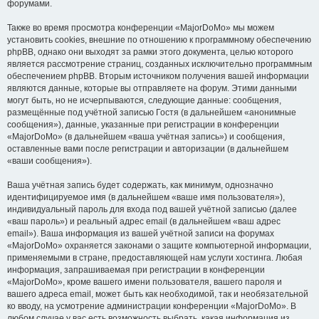
форумами.
Также во время просмотра конференции «MajorDoMo» мы можем
установить cookies, внешние по отношению к программному обеспечению
phpBB, однако они выходят за рамки этого документа, целью которого
является рассмотрение страниц, созданных исключительно программным
обеспечением phpBB. Вторым источником получения вашей информации
являются данные, которые вы отправляете на форум. Этими данными
могут быть, но не исчерпываются, следующие данные: сообщения,
размещённые под учётной записью Гостя (в дальнейшем «анонимные
сообщения»), данные, указанные при регистрации в конференции
«MajorDoMo» (в дальнейшем «ваша учётная запись») и сообщения,
оставленные вами после регистрации и авторизации (в дальнейшем
«ваши сообщения»).
Ваша учётная запись будет содержать, как минимум, однозначно
идентифицируемое имя (в дальнейшем «ваше имя пользователя»),
индивидуальный пароль для входа под вашей учётной записью (далее
«ваш пароль») и реальный адрес email (в дальнейшем «ваш адрес
email»). Ваша информация из вашей учётной записи на форумах
«MajorDoMo» охраняется законами о защите компьютерной информации,
применяемыми в стране, предоставляющей нам услуги хостинга. Любая
информация, запрашиваемая при регистрации в конференции
«MajorDoMo», кроме вашего имени пользователя, вашего пароля и
вашего адреса email, может быть как необходимой, так и необязательной
ко вводу, на усмотрение администрации конференции «MajorDoMo». В
любом случае у вас есть возможность выбрать, какая информация из