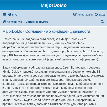
MajorDoMo
FAQ
Регистрация
Вход
П
На главную
Список форумов
о
MajorDoMo - Соглашение о конфиденциальности
и
с
Это соглашение подробно объясняет, как «MajorDoMo» и его
подразделения (в дальнейшем «мы», «наш», «MajorDoMo»,
к
«https://forum.majordomohome.com») и phpBB (в дальнейшем «они»,
«программное обеспечение phpBB», «www.phpbb.com», «phpBB Limited»,
«phpBB Teams») используют информацию, полученную во время любой из
ваших пользовательских сессий (в дальнейшем «ваша информация»).
Ваша информация собирается двумя способами. Во-первых, просмотр
«MajorDoMo» приведёт к созданию программным обеспечением phpBB
определённого числа cookies (небольшие текстовые файлы, загружаемые
в папку временных файлов вашего браузера). Первые две cookie
содержат только идентификатор пользователя (в дальнейшем «user-id»)
и идентификатор анонимной сессии (в дальнейшем «session-id»),
автоматически присвоенные вам программным обеспечением phpBB.
Третья cookie будет создана после просмотра одной из тем конференции
«MajorDoMo» и будет использоваться для хранения информации о
прочтённых вами темах, повышая таким образом удобство работы с