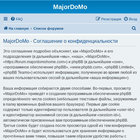
MajorDoMo
FAQ
Регистрация
Вход
П
На главную
Список форумов
о
MajorDoMo - Соглашение о конфиденциальности
и
с
Это соглашение подробно объясняет, как «MajorDoMo» и его
подразделения (в дальнейшем «мы», «наш», «MajorDoMo»,
к
«https://forum.majordomohome.com») и phpBB (в дальнейшем «они»,
«программное обеспечение phpBB», «www.phpbb.com», «phpBB Limited»,
«phpBB Teams») используют информацию, полученную во время любой из
ваших пользовательских сессий (в дальнейшем «ваша информация»).
Ваша информация собирается двумя способами. Во-первых, просмотр
«MajorDoMo» приведёт к созданию программным обеспечением phpBB
определённого числа cookies (небольшие текстовые файлы, загружаемые
в папку временных файлов вашего браузера). Первые две cookie
содержат только идентификатор пользователя (в дальнейшем «user-id»)
и идентификатор анонимной сессии (в дальнейшем «session-id»),
автоматически присвоенные вам программным обеспечением phpBB.
Третья cookie будет создана после просмотра одной из тем конференции
«MajorDoMo» и будет использоваться для хранения информации о
прочтённых вами темах, повышая таким образом удобство работы с