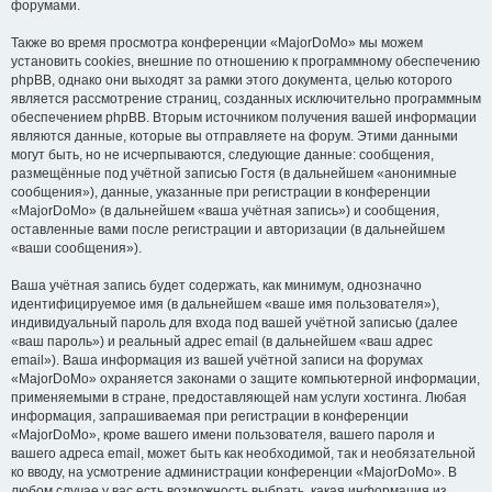
форумами.
Также во время просмотра конференции «MajorDoMo» мы можем
установить cookies, внешние по отношению к программному обеспечению
phpBB, однако они выходят за рамки этого документа, целью которого
является рассмотрение страниц, созданных исключительно программным
обеспечением phpBB. Вторым источником получения вашей информации
являются данные, которые вы отправляете на форум. Этими данными
могут быть, но не исчерпываются, следующие данные: сообщения,
размещённые под учётной записью Гостя (в дальнейшем «анонимные
сообщения»), данные, указанные при регистрации в конференции
«MajorDoMo» (в дальнейшем «ваша учётная запись») и сообщения,
оставленные вами после регистрации и авторизации (в дальнейшем
«ваши сообщения»).
Ваша учётная запись будет содержать, как минимум, однозначно
идентифицируемое имя (в дальнейшем «ваше имя пользователя»),
индивидуальный пароль для входа под вашей учётной записью (далее
«ваш пароль») и реальный адрес email (в дальнейшем «ваш адрес
email»). Ваша информация из вашей учётной записи на форумах
«MajorDoMo» охраняется законами о защите компьютерной информации,
применяемыми в стране, предоставляющей нам услуги хостинга. Любая
информация, запрашиваемая при регистрации в конференции
«MajorDoMo», кроме вашего имени пользователя, вашего пароля и
вашего адреса email, может быть как необходимой, так и необязательной
ко вводу, на усмотрение администрации конференции «MajorDoMo». В
любом случае у вас есть возможность выбрать, какая информация из