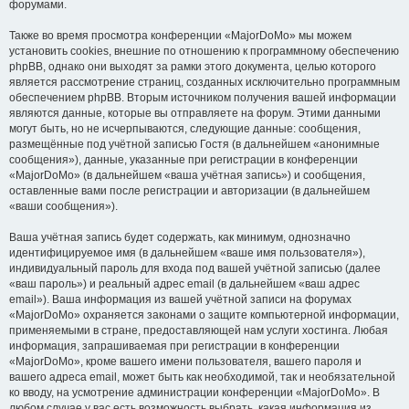
форумами.
Также во время просмотра конференции «MajorDoMo» мы можем
установить cookies, внешние по отношению к программному обеспечению
phpBB, однако они выходят за рамки этого документа, целью которого
является рассмотрение страниц, созданных исключительно программным
обеспечением phpBB. Вторым источником получения вашей информации
являются данные, которые вы отправляете на форум. Этими данными
могут быть, но не исчерпываются, следующие данные: сообщения,
размещённые под учётной записью Гостя (в дальнейшем «анонимные
сообщения»), данные, указанные при регистрации в конференции
«MajorDoMo» (в дальнейшем «ваша учётная запись») и сообщения,
оставленные вами после регистрации и авторизации (в дальнейшем
«ваши сообщения»).
Ваша учётная запись будет содержать, как минимум, однозначно
идентифицируемое имя (в дальнейшем «ваше имя пользователя»),
индивидуальный пароль для входа под вашей учётной записью (далее
«ваш пароль») и реальный адрес email (в дальнейшем «ваш адрес
email»). Ваша информация из вашей учётной записи на форумах
«MajorDoMo» охраняется законами о защите компьютерной информации,
применяемыми в стране, предоставляющей нам услуги хостинга. Любая
информация, запрашиваемая при регистрации в конференции
«MajorDoMo», кроме вашего имени пользователя, вашего пароля и
вашего адреса email, может быть как необходимой, так и необязательной
ко вводу, на усмотрение администрации конференции «MajorDoMo». В
любом случае у вас есть возможность выбрать, какая информация из