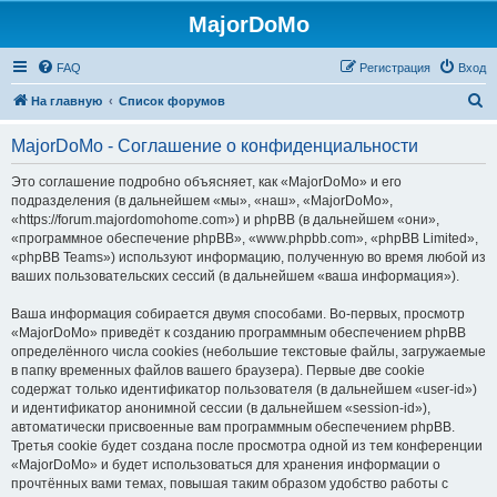
MajorDoMo
FAQ
Регистрация
Вход
П
На главную
Список форумов
о
MajorDoMo - Соглашение о конфиденциальности
и
с
Это соглашение подробно объясняет, как «MajorDoMo» и его
подразделения (в дальнейшем «мы», «наш», «MajorDoMo»,
к
«https://forum.majordomohome.com») и phpBB (в дальнейшем «они»,
«программное обеспечение phpBB», «www.phpbb.com», «phpBB Limited»,
«phpBB Teams») используют информацию, полученную во время любой из
ваших пользовательских сессий (в дальнейшем «ваша информация»).
Ваша информация собирается двумя способами. Во-первых, просмотр
«MajorDoMo» приведёт к созданию программным обеспечением phpBB
определённого числа cookies (небольшие текстовые файлы, загружаемые
в папку временных файлов вашего браузера). Первые две cookie
содержат только идентификатор пользователя (в дальнейшем «user-id»)
и идентификатор анонимной сессии (в дальнейшем «session-id»),
автоматически присвоенные вам программным обеспечением phpBB.
Третья cookie будет создана после просмотра одной из тем конференции
«MajorDoMo» и будет использоваться для хранения информации о
прочтённых вами темах, повышая таким образом удобство работы с