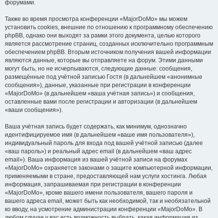
форумами.
Также во время просмотра конференции «MajorDoMo» мы можем
установить cookies, внешние по отношению к программному обеспечению
phpBB, однако они выходят за рамки этого документа, целью которого
является рассмотрение страниц, созданных исключительно программным
обеспечением phpBB. Вторым источником получения вашей информации
являются данные, которые вы отправляете на форум. Этими данными
могут быть, но не исчерпываются, следующие данные: сообщения,
размещённые под учётной записью Гостя (в дальнейшем «анонимные
сообщения»), данные, указанные при регистрации в конференции
«MajorDoMo» (в дальнейшем «ваша учётная запись») и сообщения,
оставленные вами после регистрации и авторизации (в дальнейшем
«ваши сообщения»).
Ваша учётная запись будет содержать, как минимум, однозначно
идентифицируемое имя (в дальнейшем «ваше имя пользователя»),
индивидуальный пароль для входа под вашей учётной записью (далее
«ваш пароль») и реальный адрес email (в дальнейшем «ваш адрес
email»). Ваша информация из вашей учётной записи на форумах
«MajorDoMo» охраняется законами о защите компьютерной информации,
применяемыми в стране, предоставляющей нам услуги хостинга. Любая
информация, запрашиваемая при регистрации в конференции
«MajorDoMo», кроме вашего имени пользователя, вашего пароля и
вашего адреса email, может быть как необходимой, так и необязательной
ко вводу, на усмотрение администрации конференции «MajorDoMo». В
любом случае у вас есть возможность выбрать, какая информация из