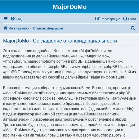
MajorDoMo
FAQ
Регистрация
Вход
П
На главную
Список форумов
о
MajorDoMo - Соглашение о конфиденциальности
и
с
Это соглашение подробно объясняет, как «MajorDoMo» и его
подразделения (в дальнейшем «мы», «наш», «MajorDoMo»,
к
«https://forum.majordomohome.com») и phpBB (в дальнейшем «они»,
«программное обеспечение phpBB», «www.phpbb.com», «phpBB Limited»,
«phpBB Teams») используют информацию, полученную во время любой из
ваших пользовательских сессий (в дальнейшем «ваша информация»).
Ваша информация собирается двумя способами. Во-первых, просмотр
«MajorDoMo» приведёт к созданию программным обеспечением phpBB
определённого числа cookies (небольшие текстовые файлы, загружаемые
в папку временных файлов вашего браузера). Первые две cookie
содержат только идентификатор пользователя (в дальнейшем «user-id»)
и идентификатор анонимной сессии (в дальнейшем «session-id»),
автоматически присвоенные вам программным обеспечением phpBB.
Третья cookie будет создана после просмотра одной из тем конференции
«MajorDoMo» и будет использоваться для хранения информации о
прочтённых вами темах, повышая таким образом удобство работы с