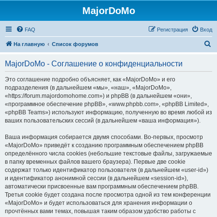
MajorDoMo
FAQ
Регистрация
Вход
П
На главную
Список форумов
о
MajorDoMo - Соглашение о конфиденциальности
и
с
Это соглашение подробно объясняет, как «MajorDoMo» и его
подразделения (в дальнейшем «мы», «наш», «MajorDoMo»,
к
«https://forum.majordomohome.com») и phpBB (в дальнейшем «они»,
«программное обеспечение phpBB», «www.phpbb.com», «phpBB Limited»,
«phpBB Teams») используют информацию, полученную во время любой из
ваших пользовательских сессий (в дальнейшем «ваша информация»).
Ваша информация собирается двумя способами. Во-первых, просмотр
«MajorDoMo» приведёт к созданию программным обеспечением phpBB
определённого числа cookies (небольшие текстовые файлы, загружаемые
в папку временных файлов вашего браузера). Первые две cookie
содержат только идентификатор пользователя (в дальнейшем «user-id»)
и идентификатор анонимной сессии (в дальнейшем «session-id»),
автоматически присвоенные вам программным обеспечением phpBB.
Третья cookie будет создана после просмотра одной из тем конференции
«MajorDoMo» и будет использоваться для хранения информации о
прочтённых вами темах, повышая таким образом удобство работы с