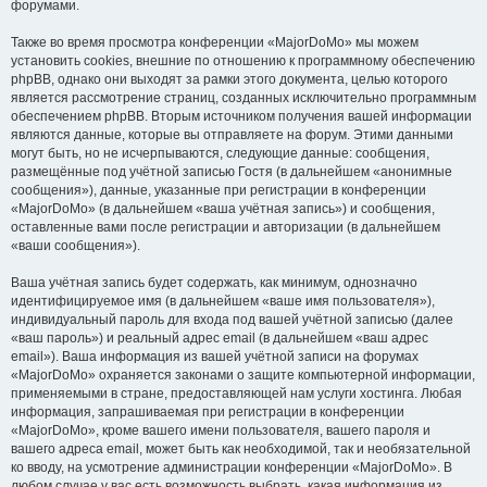
форумами.
Также во время просмотра конференции «MajorDoMo» мы можем
установить cookies, внешние по отношению к программному обеспечению
phpBB, однако они выходят за рамки этого документа, целью которого
является рассмотрение страниц, созданных исключительно программным
обеспечением phpBB. Вторым источником получения вашей информации
являются данные, которые вы отправляете на форум. Этими данными
могут быть, но не исчерпываются, следующие данные: сообщения,
размещённые под учётной записью Гостя (в дальнейшем «анонимные
сообщения»), данные, указанные при регистрации в конференции
«MajorDoMo» (в дальнейшем «ваша учётная запись») и сообщения,
оставленные вами после регистрации и авторизации (в дальнейшем
«ваши сообщения»).
Ваша учётная запись будет содержать, как минимум, однозначно
идентифицируемое имя (в дальнейшем «ваше имя пользователя»),
индивидуальный пароль для входа под вашей учётной записью (далее
«ваш пароль») и реальный адрес email (в дальнейшем «ваш адрес
email»). Ваша информация из вашей учётной записи на форумах
«MajorDoMo» охраняется законами о защите компьютерной информации,
применяемыми в стране, предоставляющей нам услуги хостинга. Любая
информация, запрашиваемая при регистрации в конференции
«MajorDoMo», кроме вашего имени пользователя, вашего пароля и
вашего адреса email, может быть как необходимой, так и необязательной
ко вводу, на усмотрение администрации конференции «MajorDoMo». В
любом случае у вас есть возможность выбрать, какая информация из