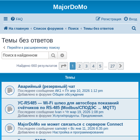
MajorDoMo
FAQ
Регистрация
Вход
П
На главную
Список форумов
Поиск
Темы без ответов
о
Темы без ответов
и
Перейти к расширенному поиску
с
Поиск
Расширенный поиск
к
Страница
1
из
27
1
2
3
4
5
27
След.
Найдено 660 результатов
…
Темы
Аварийный (резервный) чат
Последнее сообщение
AK1
«
Пт апр 10, 2026 1:12 pm
Добавлено в форуме
Общее обсуждение
УС-RS485 — Wi-Fi шлюз для автосбора показаний
счётчиков по RS-485 (Modbus/СПОДЭС → MQTT)
Последнее сообщение
Ivan
«
Чт мар 19, 2026 1:08 pm
Добавлено в форуме
Услуги/продукты. Предложения.
MajorDoMo не может связаться с сервером Connect
Последнее сообщение
samolet
«
Вс янв 11, 2026 8:35 pm
Добавлено в форуме
Настройка и программирование