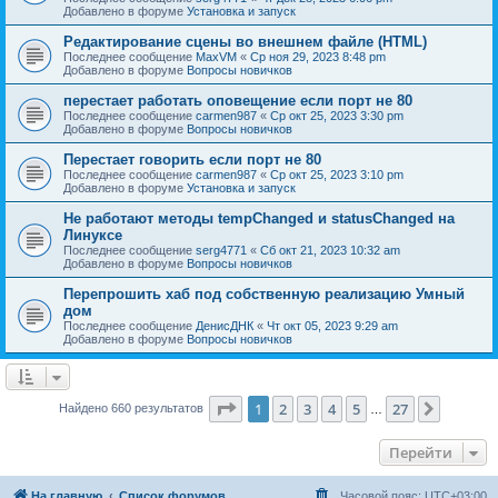
Добавлено в форуме
Установка и запуск
Редактирование сцены во внешнем файле (HTML)
Последнее сообщение
MaxVM
«
Ср ноя 29, 2023 8:48 pm
Добавлено в форуме
Вопросы новичков
перестает работать оповещение если порт не 80
Последнее сообщение
carmen987
«
Ср окт 25, 2023 3:30 pm
Добавлено в форуме
Вопросы новичков
Перестает говорить если порт не 80
Последнее сообщение
carmen987
«
Ср окт 25, 2023 3:10 pm
Добавлено в форуме
Установка и запуск
Не работают методы tempChanged и statusChanged на
Линуксе
Последнее сообщение
serg4771
«
Сб окт 21, 2023 10:32 am
Добавлено в форуме
Вопросы новичков
Перепрошить хаб под собственную реализацию Умный
дом
Последнее сообщение
ДенисДНК
«
Чт окт 05, 2023 9:29 am
Добавлено в форуме
Вопросы новичков
Страница
1
из
27
1
2
3
4
5
27
След.
Найдено 660 результатов
…
Перейти
На главную
Список форумов
Часовой пояс:
UTC+03:00