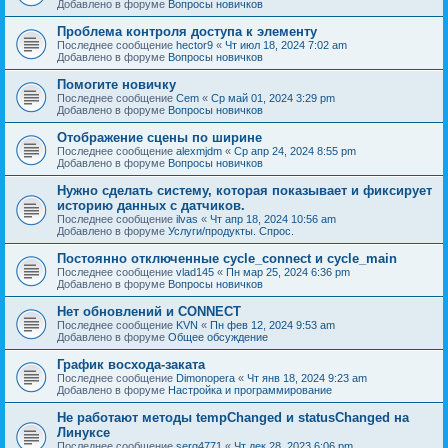
Добавлено в форуме
Вопросы новичков
Проблема контроля доступа к элементу
Последнее сообщение
hector9
«
Чт июл 18, 2024 7:02 am
Добавлено в форуме
Вопросы новичков
Помогите новичку
Последнее сообщение
Cem
«
Ср май 01, 2024 3:29 pm
Добавлено в форуме
Вопросы новичков
Отображение сцены по ширине
Последнее сообщение
alexmjdm
«
Ср апр 24, 2024 8:55 pm
Добавлено в форуме
Вопросы новичков
Нужно сделать систему, которая показывает и фиксирует
историю данных с датчиков.
Последнее сообщение
ilvas
«
Чт апр 18, 2024 10:56 am
Добавлено в форуме
Услуги/продукты. Спрос.
Постоянно отключенные cycle_connect и cycle_main
Последнее сообщение
vlad145
«
Пн мар 25, 2024 6:36 pm
Добавлено в форуме
Вопросы новичков
Нет обновлений и CONNECT
Последнее сообщение
KVN
«
Пн фев 12, 2024 9:53 am
Добавлено в форуме
Общее обсуждение
График восхода-заката
Последнее сообщение
Dimonopera
«
Чт янв 18, 2024 9:23 am
Добавлено в форуме
Настройка и программирование
Не работают методы tempChanged и statusChanged на
Линуксе
Последнее сообщение
serg4771
«
Чт дек 28, 2023 6:06 pm