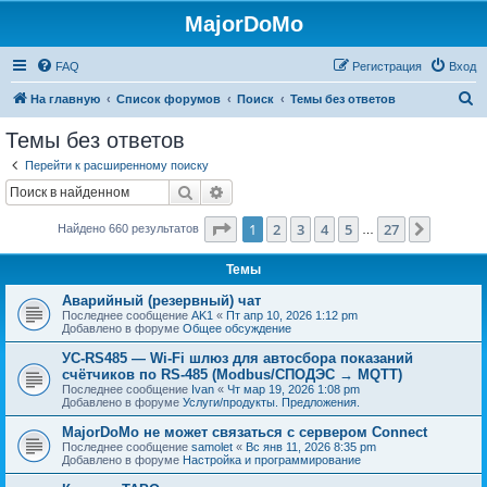
MajorDoMo
FAQ
Регистрация
Вход
П
На главную
Список форумов
Поиск
Темы без ответов
о
Темы без ответов
и
Перейти к расширенному поиску
с
Поиск
Расширенный поиск
к
Страница
1
из
27
1
2
3
4
5
27
След.
Найдено 660 результатов
…
Темы
Аварийный (резервный) чат
Последнее сообщение
AK1
«
Пт апр 10, 2026 1:12 pm
Добавлено в форуме
Общее обсуждение
УС-RS485 — Wi-Fi шлюз для автосбора показаний
счётчиков по RS-485 (Modbus/СПОДЭС → MQTT)
Последнее сообщение
Ivan
«
Чт мар 19, 2026 1:08 pm
Добавлено в форуме
Услуги/продукты. Предложения.
MajorDoMo не может связаться с сервером Connect
Последнее сообщение
samolet
«
Вс янв 11, 2026 8:35 pm
Добавлено в форуме
Настройка и программирование