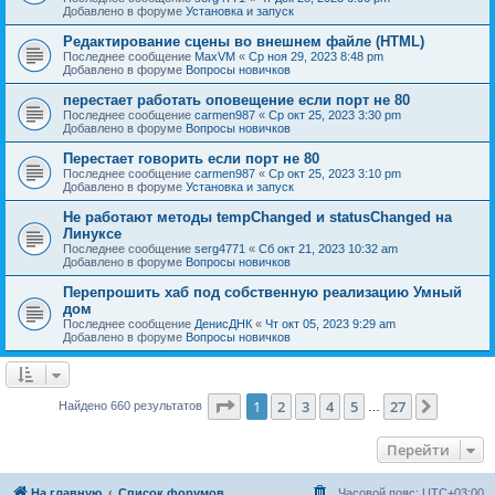
Добавлено в форуме
Установка и запуск
Редактирование сцены во внешнем файле (HTML)
Последнее сообщение
MaxVM
«
Ср ноя 29, 2023 8:48 pm
Добавлено в форуме
Вопросы новичков
перестает работать оповещение если порт не 80
Последнее сообщение
carmen987
«
Ср окт 25, 2023 3:30 pm
Добавлено в форуме
Вопросы новичков
Перестает говорить если порт не 80
Последнее сообщение
carmen987
«
Ср окт 25, 2023 3:10 pm
Добавлено в форуме
Установка и запуск
Не работают методы tempChanged и statusChanged на
Линуксе
Последнее сообщение
serg4771
«
Сб окт 21, 2023 10:32 am
Добавлено в форуме
Вопросы новичков
Перепрошить хаб под собственную реализацию Умный
дом
Последнее сообщение
ДенисДНК
«
Чт окт 05, 2023 9:29 am
Добавлено в форуме
Вопросы новичков
Страница
1
из
27
1
2
3
4
5
27
След.
Найдено 660 результатов
…
Перейти
На главную
Список форумов
Часовой пояс:
UTC+03:00