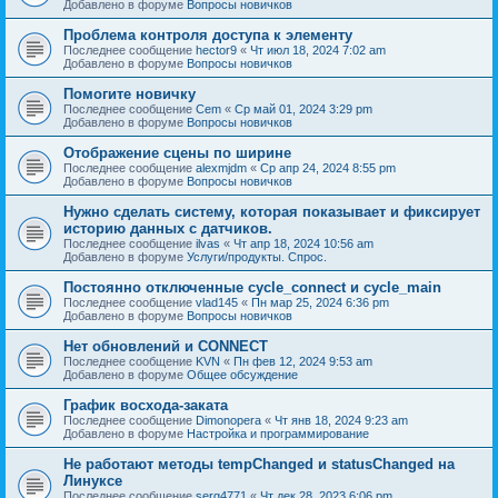
Добавлено в форуме
Вопросы новичков
Проблема контроля доступа к элементу
Последнее сообщение
hector9
«
Чт июл 18, 2024 7:02 am
Добавлено в форуме
Вопросы новичков
Помогите новичку
Последнее сообщение
Cem
«
Ср май 01, 2024 3:29 pm
Добавлено в форуме
Вопросы новичков
Отображение сцены по ширине
Последнее сообщение
alexmjdm
«
Ср апр 24, 2024 8:55 pm
Добавлено в форуме
Вопросы новичков
Нужно сделать систему, которая показывает и фиксирует
историю данных с датчиков.
Последнее сообщение
ilvas
«
Чт апр 18, 2024 10:56 am
Добавлено в форуме
Услуги/продукты. Спрос.
Постоянно отключенные cycle_connect и cycle_main
Последнее сообщение
vlad145
«
Пн мар 25, 2024 6:36 pm
Добавлено в форуме
Вопросы новичков
Нет обновлений и CONNECT
Последнее сообщение
KVN
«
Пн фев 12, 2024 9:53 am
Добавлено в форуме
Общее обсуждение
График восхода-заката
Последнее сообщение
Dimonopera
«
Чт янв 18, 2024 9:23 am
Добавлено в форуме
Настройка и программирование
Не работают методы tempChanged и statusChanged на
Линуксе
Последнее сообщение
serg4771
«
Чт дек 28, 2023 6:06 pm