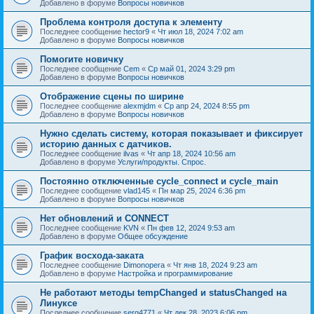
Добавлено в форуме
Вопросы новичков
Проблема контроля доступа к элементу
Последнее сообщение
hector9
«
Чт июл 18, 2024 7:02 am
Добавлено в форуме
Вопросы новичков
Помогите новичку
Последнее сообщение
Cem
«
Ср май 01, 2024 3:29 pm
Добавлено в форуме
Вопросы новичков
Отображение сцены по ширине
Последнее сообщение
alexmjdm
«
Ср апр 24, 2024 8:55 pm
Добавлено в форуме
Вопросы новичков
Нужно сделать систему, которая показывает и фиксирует
историю данных с датчиков.
Последнее сообщение
ilvas
«
Чт апр 18, 2024 10:56 am
Добавлено в форуме
Услуги/продукты. Спрос.
Постоянно отключенные cycle_connect и cycle_main
Последнее сообщение
vlad145
«
Пн мар 25, 2024 6:36 pm
Добавлено в форуме
Вопросы новичков
Нет обновлений и CONNECT
Последнее сообщение
KVN
«
Пн фев 12, 2024 9:53 am
Добавлено в форуме
Общее обсуждение
График восхода-заката
Последнее сообщение
Dimonopera
«
Чт янв 18, 2024 9:23 am
Добавлено в форуме
Настройка и программирование
Не работают методы tempChanged и statusChanged на
Линуксе
Последнее сообщение
serg4771
«
Чт дек 28, 2023 6:06 pm