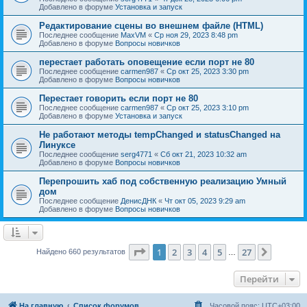
Добавлено в форуме
Установка и запуск
Редактирование сцены во внешнем файле (HTML)
Последнее сообщение
MaxVM
«
Ср ноя 29, 2023 8:48 pm
Добавлено в форуме
Вопросы новичков
перестает работать оповещение если порт не 80
Последнее сообщение
carmen987
«
Ср окт 25, 2023 3:30 pm
Добавлено в форуме
Вопросы новичков
Перестает говорить если порт не 80
Последнее сообщение
carmen987
«
Ср окт 25, 2023 3:10 pm
Добавлено в форуме
Установка и запуск
Не работают методы tempChanged и statusChanged на
Линуксе
Последнее сообщение
serg4771
«
Сб окт 21, 2023 10:32 am
Добавлено в форуме
Вопросы новичков
Перепрошить хаб под собственную реализацию Умный
дом
Последнее сообщение
ДенисДНК
«
Чт окт 05, 2023 9:29 am
Добавлено в форуме
Вопросы новичков
Страница
1
из
27
1
2
3
4
5
27
След.
Найдено 660 результатов
…
Перейти
На главную
Список форумов
Часовой пояс:
UTC+03:00