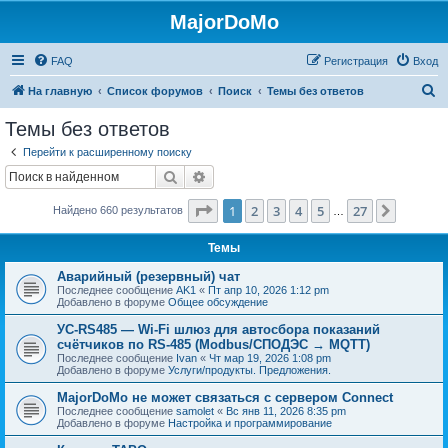
MajorDoMo
FAQ
Регистрация
Вход
П
На главную
Список форумов
Поиск
Темы без ответов
о
Темы без ответов
и
Перейти к расширенному поиску
с
Поиск
Расширенный поиск
к
Страница
1
из
27
1
2
3
4
5
27
След.
Найдено 660 результатов
…
Темы
Аварийный (резервный) чат
Последнее сообщение
AK1
«
Пт апр 10, 2026 1:12 pm
Добавлено в форуме
Общее обсуждение
УС-RS485 — Wi-Fi шлюз для автосбора показаний
счётчиков по RS-485 (Modbus/СПОДЭС → MQTT)
Последнее сообщение
Ivan
«
Чт мар 19, 2026 1:08 pm
Добавлено в форуме
Услуги/продукты. Предложения.
MajorDoMo не может связаться с сервером Connect
Последнее сообщение
samolet
«
Вс янв 11, 2026 8:35 pm
Добавлено в форуме
Настройка и программирование