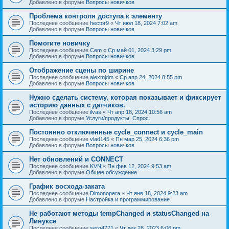
Добавлено в форуме
Вопросы новичков
Проблема контроля доступа к элементу
Последнее сообщение
hector9
«
Чт июл 18, 2024 7:02 am
Добавлено в форуме
Вопросы новичков
Помогите новичку
Последнее сообщение
Cem
«
Ср май 01, 2024 3:29 pm
Добавлено в форуме
Вопросы новичков
Отображение сцены по ширине
Последнее сообщение
alexmjdm
«
Ср апр 24, 2024 8:55 pm
Добавлено в форуме
Вопросы новичков
Нужно сделать систему, которая показывает и фиксирует
историю данных с датчиков.
Последнее сообщение
ilvas
«
Чт апр 18, 2024 10:56 am
Добавлено в форуме
Услуги/продукты. Спрос.
Постоянно отключенные cycle_connect и cycle_main
Последнее сообщение
vlad145
«
Пн мар 25, 2024 6:36 pm
Добавлено в форуме
Вопросы новичков
Нет обновлений и CONNECT
Последнее сообщение
KVN
«
Пн фев 12, 2024 9:53 am
Добавлено в форуме
Общее обсуждение
График восхода-заката
Последнее сообщение
Dimonopera
«
Чт янв 18, 2024 9:23 am
Добавлено в форуме
Настройка и программирование
Не работают методы tempChanged и statusChanged на
Линуксе
Последнее сообщение
serg4771
«
Чт дек 28, 2023 6:06 pm