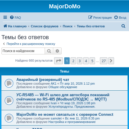
MajorDoMo
FAQ
Регистрация
Вход
П
На главную
Список форумов
Поиск
Темы без ответов
о
Темы без ответов
и
Перейти к расширенному поиску
с
Поиск
Расширенный поиск
к
Страница
1
из
27
1
2
3
4
5
27
След.
Найдено 660 результатов
…
Темы
Аварийный (резервный) чат
Последнее сообщение
AK1
«
Пт апр 10, 2026 1:12 pm
Добавлено в форуме
Общее обсуждение
УС-RS485 — Wi-Fi шлюз для автосбора показаний
счётчиков по RS-485 (Modbus/СПОДЭС → MQTT)
Последнее сообщение
Ivan
«
Чт мар 19, 2026 1:08 pm
Добавлено в форуме
Услуги/продукты. Предложения.
MajorDoMo не может связаться с сервером Connect
Последнее сообщение
samolet
«
Вс янв 11, 2026 8:35 pm
Добавлено в форуме
Настройка и программирование