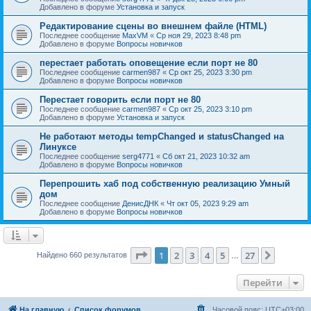
Добавлено в форуме
Установка и запуск
Редактирование сцены во внешнем файле (HTML)
Последнее сообщение
MaxVM
«
Ср ноя 29, 2023 8:48 pm
Добавлено в форуме
Вопросы новичков
перестает работать оповещение если порт не 80
Последнее сообщение
carmen987
«
Ср окт 25, 2023 3:30 pm
Добавлено в форуме
Вопросы новичков
Перестает говорить если порт не 80
Последнее сообщение
carmen987
«
Ср окт 25, 2023 3:10 pm
Добавлено в форуме
Установка и запуск
Не работают методы tempChanged и statusChanged на
Линуксе
Последнее сообщение
serg4771
«
Сб окт 21, 2023 10:32 am
Добавлено в форуме
Вопросы новичков
Перепрошить хаб под собственную реализацию Умный
дом
Последнее сообщение
ДенисДНК
«
Чт окт 05, 2023 9:29 am
Добавлено в форуме
Вопросы новичков
Страница
1
из
27
1
2
3
4
5
27
След.
Найдено 660 результатов
…
Перейти
На главную
Список форумов
Часовой пояс:
UTC+03:00