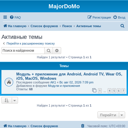
MajorDoMo
FAQ
Регистрация
Вход
П
На главную
Список форумов
Поиск
Активные темы
о
Активные темы
и
Перейти к расширенному поиску
с
Поиск
Расширенный поиск
к
Найден 1 результат • Страница
1
из
1
Темы
Модуль + приложение для Android, Android TV, Wear OS,
iOS, MacOS, Windows
Последнее сообщение
AK1
«
Вс авг 02, 2026 7:09 pm
Добавлено в форуме
Модули и приложения
Ответы:
68
1
4
5
6
7
…
Найден 1 результат • Страница
1
из
1
Перейти
На главную
Список форумов
Часовой пояс:
UTC+03:00