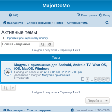
MajorDoMo
FAQ
Регистрация
Вход
П
На главную
Список форумов
Поиск
Активные темы
о
Активные темы
и
Перейти к расширенному поиску
с
Поиск
Расширенный поиск
к
Найден 1 результат • Страница
1
из
1
Темы
Модуль + приложение для Android, Android TV, Wear OS,
iOS, MacOS, Windows
Последнее сообщение
AK1
«
Вс авг 02, 2026 7:09 pm
Добавлено в форуме
Модули и приложения
Ответы:
68
1
4
5
6
7
…
Найден 1 результат • Страница
1
из
1
Перейти
На главную
Список форумов
Часовой пояс:
UTC+03:00