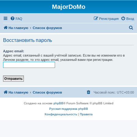
MajorDoMo
FAQ
Регистрация
Вход
П
На главную
Список форумов
о
Восстановить пароль
и
с
Адрес email:
Адрес email, связанный с вашей учётной записью. Если вы не изменили его в
к
Личном разделе, то это адрес email, указанный вами при регистрации.
На главную
Список форумов
Часовой пояс:
UTC+03:00
Создано на основе
phpBB
® Forum Software © phpBB Limited
Русская поддержка phpBB
Конфиденциальность
|
Правила