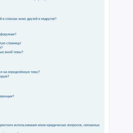
й в списках моих друзей и недругов?
и форумам?
стую страницу!
и?
ные мной темы?
ься на определённую тему?
форум?
ференции?
рректного использования и/или юридических вопросов, связанных