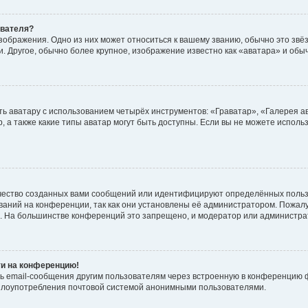
ователя?
зображения. Одно из них может относиться к вашему званию, обычно это звёзд
. Другое, обычно более крупное, изображение известно как «аватара» и обы
ь аватару с использованием четырёх инструментов: «Граватар», «Галерея а
, а также какие типы аватар могут быть доступны. Если вы не можете испол
чество созданных вами сообщений или идентифицируют определённых польз
аний на конференции, так как они установлены её администратором. Пожал
е. На большинстве конференций это запрещено, и модератор или администра
ти на конференцию!
ь email-сообщения другим пользователям через встроенную в конференцию ф
ь злоупотребления почтовой системой анонимными пользователями.