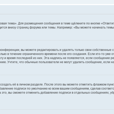
овая тема». Для размещения сообщения в теме щёлкните по кнопке «Ответит
ится внизу страниц форума или темы. Например: «Вы можете начинать темы»
конференции, вы можете редактировать и удалять только свои собственные 
ько в течение ограниченного времени после его создания. Если кто-то уже 
дату и время последней из них. Эта надпись не появляется, если сообщение 
ию. Учтите, что обычные пользователи не могут удалить сообщение, если на 
создать её в личном разделе. После этого вы можете отметить флажком пун
обавление подписи по умолчанию ко всем вашим сообщениям, сделав соотве
а это, вы сможете отменить добавление подписи в отдельных сообщениях, у