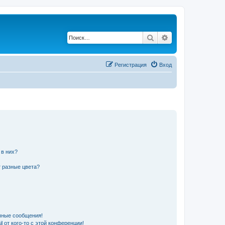
Поиск
Расширенный по
Регистрация
Вход
 в них?
 разные цвета?
чные сообщения!
 от кого-то с этой конференции!