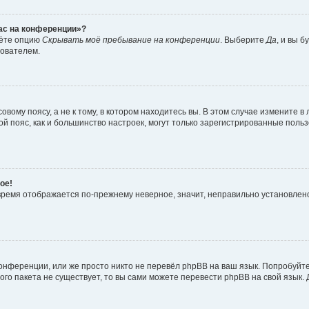
час на конференции»?
дёте опцию
Скрывать моё пребывание на конференции
. Выберите
Да
, и вы 
зователем.
вому поясу, а не к тому, в котором находитесь вы. В этом случае измените в 
овой пояс, как и большинство настроек, могут только зарегистрированные пол
ое!
о время отображается по-прежнему неверное, значит, неправильно установле
онференции, или же просто никто не перевёл phpBB на ваш язык. Попробуйт
вого пакета не существует, то вы сами можете перевести phpBB на свой язы