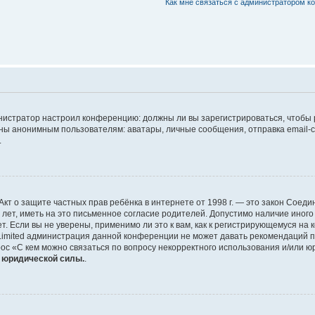
Как мне связаться с администратором 
дминистратор настроил конференцию: должны ли вы зарегистрироваться, чтобы
 анонимным пользователям: аватары, личные сообщения, отправка email-сооб
.
 или Акт о защите частных прав ребёнка в интернете от 1998 г. — это закон Со
т, иметь на это письменное согласие родителей. Допустимо наличие иного
 Если вы не уверены, применимо ли это к вам, как к регистрирующемуся на 
Limited администрация данной конференции не может давать рекомендаций 
ос «С кем можно связаться по вопросу некорректного использования и/или ю
т юридической силы.
.