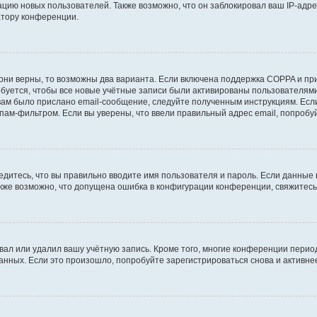
ию новых пользователей. Также возможно, что он заблокировал ваш IP-адре
атору конференции.
они верны, то возможны два варианта. Если включена поддержка COPPA и при 
уется, чтобы все новые учётные записи были активированы пользователями
ам было прислано email-сообщение, следуйте полученным инструкциям. Если
пам-фильтром. Если вы уверены, что ввели правильный адрес email, попробу
едитесь, что вы правильно вводите имя пользователя и пароль. Если данные
Также возможно, что допущена ошибка в конфигурации конференции, свяжитес
вал или удалил вашу учётную запись. Кроме того, многие конференции перио
ных. Если это произошло, попробуйте зарегистрироваться снова и активнее 