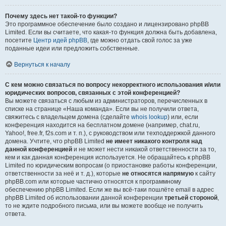
Почему здесь нет такой-то функции?
Это программное обеспечение было создано и лицензировано phpBB
Limited. Если вы считаете, что какая-то функция должна быть добавлена,
посетите
Центр идей phpBB
, где можно отдать свой голос за уже
поданные идеи или предложить собственные.
Вернуться к началу
С кем можно связаться по вопросу некорректного использования и/или
юридических вопросов, связанных с этой конференцией?
Вы можете связаться с любым из администраторов, перечисленных в
списке на странице «Наша команда». Если вы не получили ответа,
свяжитесь с владельцем домена (сделайте
whois lookup
) или, если
конференция находится на бесплатном домене (например, chat.ru,
Yahoo!, free.fr, f2s.com и т. п.), с руководством или техподдержкой данного
домена. Учтите, что phpBB Limited
не имеет никакого контроля над
данной конференцией
и не может нести никакой ответственности за то,
кем и как данная конференция используется. Не обращайтесь к phpBB
Limited по юридическим вопросам (о приостановке работы конференции,
ответственности за неё и т. д.), которые
не относятся напрямую
к сайту
phpBB.com или которые частично относятся к программному
обеспечению phpBB Limited. Если же вы всё-таки пошлёте email в адрес
phpBB Limited об использовании данной конференции
третьей стороной
,
то не ждите подробного письма, или вы можете вообще не получить
ответа.