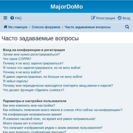
MajorDoMo
FAQ
Регистрация
Вход
П
На главную
Список форумов
Часто задаваемые вопросы
о
Часто задаваемые вопросы
и
с
Вход на конференцию и регистрация
Зачем мне нужно регистрироваться?
к
Что такое COPPA?
Почему я не могу зарегистрироваться?
Я только что зарегистрировался, но не могу войти!
Почему я не могу войти?
Я давно зарегистрирован, но больше не могу войти!
Я забыл пароль!
Почему мне периодически приходится повторять ввод имени и пароля?
Что делает функция «Удалить cookies»?
Параметры и настройки пользователя
Как мне изменить мои настройки?
Как избежать появления моего имени в списке «Кто сейчас на конференции»?
На конференции неправильное время!
Я изменил часовой пояс, но время всё равно неправильное!
Моего языка нет в списке!
Что означают изображения рядом с моим именем пользователя?
Как мне включить отображение аватары?